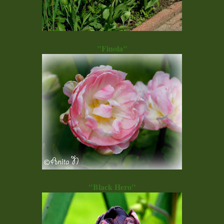
"Finola"
"Black Hero"