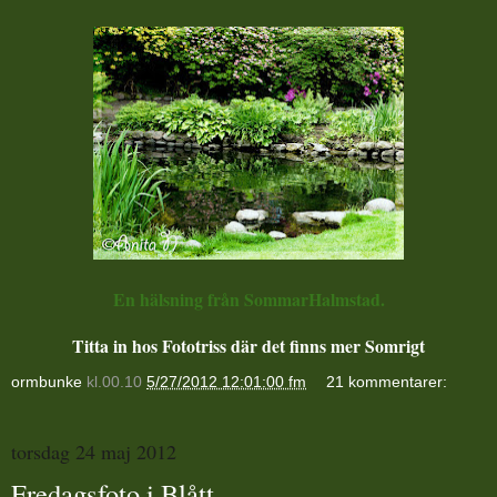
En hälsning från SommarHalmstad.
Titta in hos Fototriss där det finns mer Somrigt
ormbunke
kl.00.10
5/27/2012 12:01:00 fm
21 kommentarer:
torsdag 24 maj 2012
Fredagsfoto i Blått