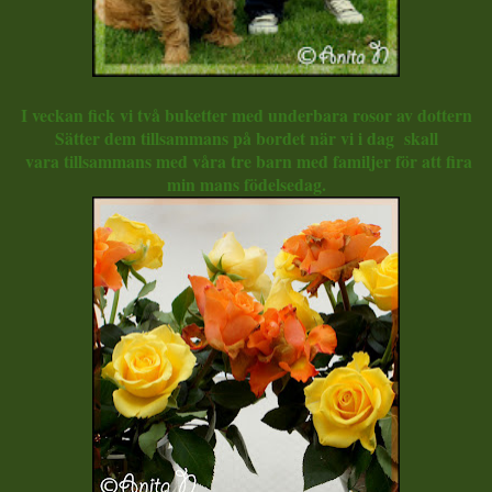
I veckan fick vi två buketter med underbara rosor av dottern
Sätter dem tillsammans på bordet när vi i dag skall
vara tillsammans med våra tre barn med familjer för att fira
min mans födelsedag.