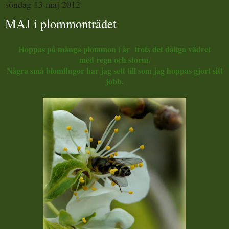
söndag 13 maj 2012
MAJ i plommonträdet
Hoppas på många plommon i år trots det dåliga vädret
med regn och storm.
Några små blomflugor har jag sett till som jag hoppas gjort sitt
jobb.