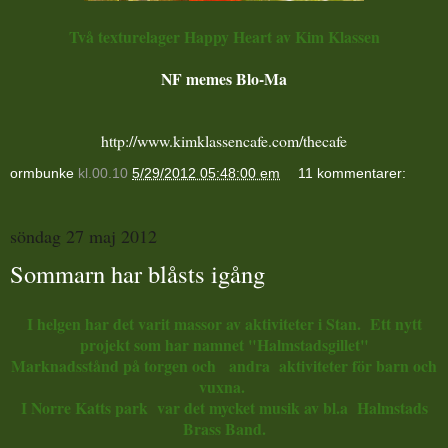
Två texturelager Happy Heart av Kim Klassen
NF memes Blo-Ma
http://www.kimklassencafe.com/thecafe
ormbunke
kl.00.10
5/29/2012 05:48:00 em
11 kommentarer:
söndag 27 maj 2012
Sommarn har blåsts igång
I helgen har det varit massor av aktiviteter i Stan. Ett nytt
projekt som har namnet "Halmstadsgillet"
Marknadsstånd på torgen och andra aktiviteter för barn och
vuxna.
I Norre Katts park var det mycket musik av bl.a Halmstads
Brass Band.