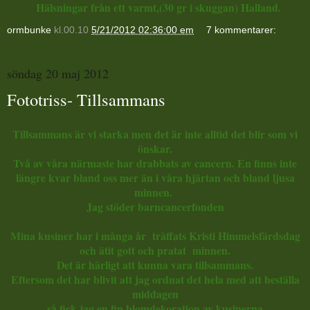
Hälsningar från ett varmt,(30 gr i skuggan) Halland.
ormbunke
kl.00.10
5/21/2012 02:36:00 em
7 kommentarer:
söndag 20 maj 2012
Fototriss- Tillsammans
Tillsammans är vi starka men det är inte alltid det blir som vi
önskar.
Två av våra närmaste har drabbats av cancern. En finns inte
längre kvar bland oss mer än i våra hjärtan och bland ljusa
minnen.
Jag stöder barncancerfonden
Mina kusiner har i många år träffats Kristi Himmelsfärdsdag
och ätit gott och pratat minnen.
Det är härligt att kunna vara tillsammans.
Eftersom det har blivit att jag ordnat det hela med att beställa
middagen
så fick jag en fin blomdekoration av kusinerna