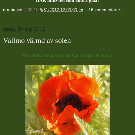
ormbunke
kl.00.10
5/31/2012 12:03:00 fm
16 kommentarer:
tisdag 29 maj 2012
Vallmo värmd av solen
Den stora röda vallmon har börjat blomma.