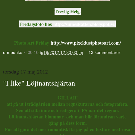
Trevlig Helg.
Fredagsfoto hos
http://sinneskatten.blogspot.se/
Photo Art Friday
http://www.pixeldustphotoart.com/
ormbunke
kl.00.10
5/18/2012 12:30:00 fm
13 kommentarer:
torsdag 17 maj 2012
"I like" Löjtnantshjärtan.
GILLAR!
att gå ut i trädgården mellan regnskurarna och fotografera.
Sen att sitta inne och redigera i PS när det regnar.
Löjtnantshjärtan blommar och man blir förundran varje
gång på dess form.
För att göra det mer romantiskt la jag på en texture med rosa