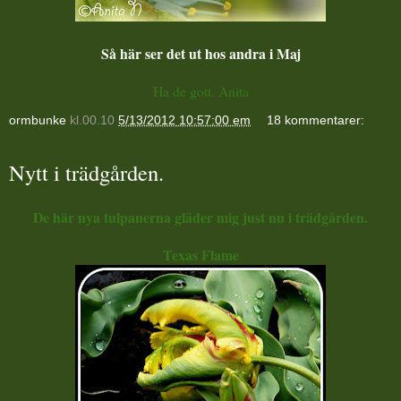
Så här ser det ut hos andra i Maj
Ha de gott. Anita
ormbunke
kl.00.10
5/13/2012 10:57:00 em
18 kommentarer:
Nytt i trädgården.
De här nya tulpanerna gläder mig just nu i trädgården.
Texas Flame