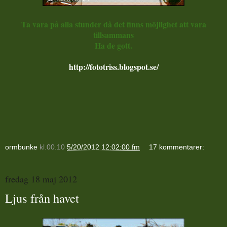
Ta vara på alla stunder då det finns möjlighet att vara
tillsammans
Ha de gott.
http://fototriss.blogspot.se/
ormbunke
kl.00.10
5/20/2012 12:02:00 fm
17 kommentarer:
fredag 18 maj 2012
Ljus från havet